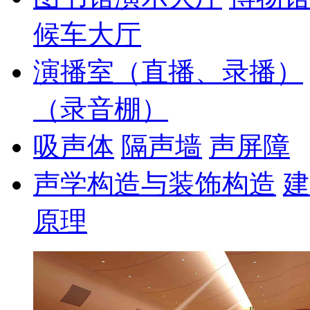
候车大厅
演播室（直播、录播）
（录音棚）
吸声体
隔声墙
声屏障
声学构造与装饰构造
建
原理