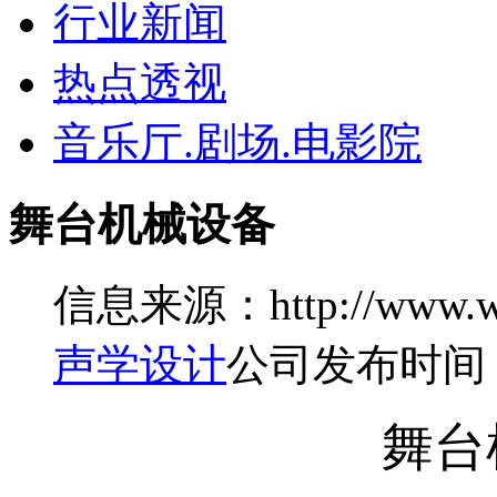
行业新闻
热点透视
音乐厅.剧场.电影院
舞台机械设备
信息来源：http://www.whg
声学设计
公司
发布时间：20
舞台机