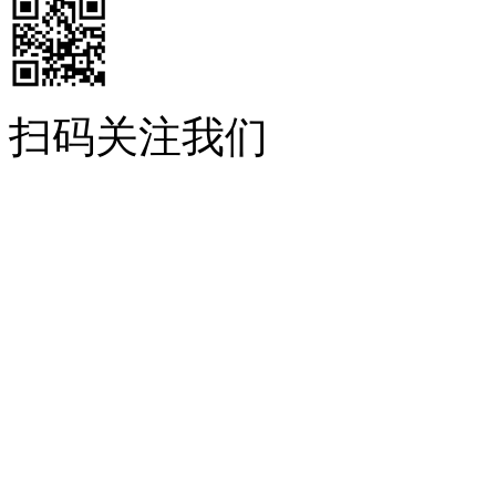
扫码关注我们