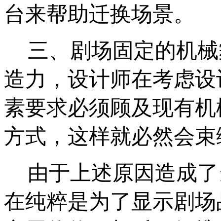
台来帮助迁换场景。
三、
剧场固定的机械
造力，设计师在考虑设
素要求必须顾及现有机
方式，这样就必然会束
由于上述原因造成了
在纯粹是为了显示剧场