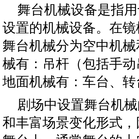
舞台机械设备是指用
设置的机械设备。在镜
舞台机械分为空中机械
械有：吊杆（包括手动
地面机械有：车台、转
剧场中设置舞台机械
和丰富场景变化形式，