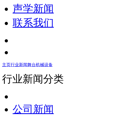
声学新闻
联系我们
主页
行业新闻
舞台机械设备
行业新闻分类
公司新闻