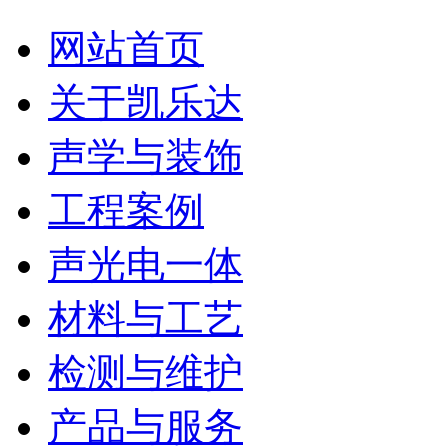
网站首页
关于凯乐达
声学与装饰
工程案例
声光电一体
材料与工艺
检测与维护
产品与服务