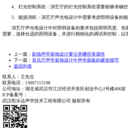
4、灯光控制系统：演艺厅的灯光控制系统需要能够准确控
5、能源消耗：演艺厅声光电设计中需要考虑照明设备的能
演艺厅声光电设计中对照明设备的要求包括照明亮度、色彩
需要，选择合适的照明设备，并进行精细化的调试和控制，以
上一篇：
剧场声学装饰设计要注意哪些美观性
下一篇：
音乐厅声学装饰设计中声学面板的建造细节
返回列表
联系人：王先生
联系电话：13607115198
公司地址：湖北省武汉市江汉经济开发区创业中心2号楼406室
ICP备案号：
鄂ICP备2023003836号-1
武汉凯乐达声学技术工程有限公司 版权所有