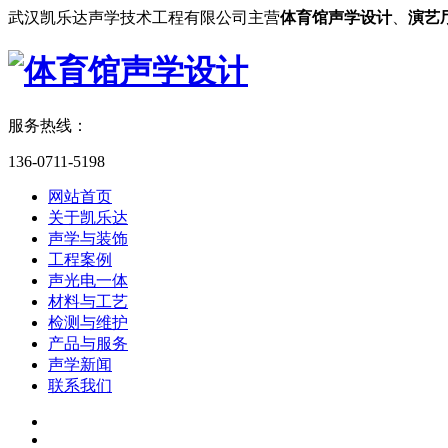
武汉凯乐达声学技术工程有限公司主营
体育馆声学设计
、
演艺
服务热线：
136-0711-5198
网站首页
关于凯乐达
声学与装饰
工程案例
声光电一体
材料与工艺
检测与维护
产品与服务
声学新闻
联系我们